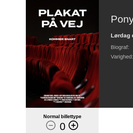
Pony
Lørdag d
Biograf
:
Varighed
Normal billettype
0