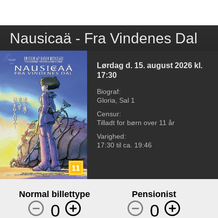
Nausicaä - Fra Vindenes Dal
Lørdag d. 15. august 2026 kl.
17:30
Biograf
:
Gloria, Sal 1
Censur
:
Tilladt for børn over 11 år
Varighed
:
17:30
til ca.
19:46
Normal billettype
Pensionist
0
0