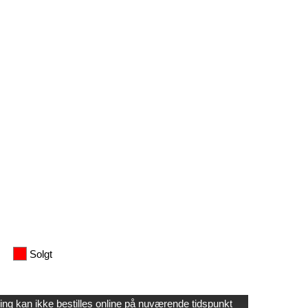
Solgt
ling kan ikke bestilles online på nuværende tidspunkt